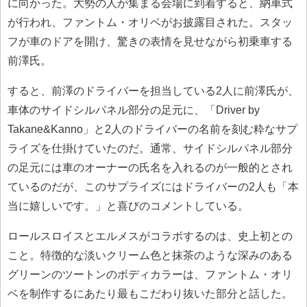
に向かった。大勢の人が集まる会場に到着すると、納車式
が行われ、ファントム・オリベがお披露目された。スタッ
フが車のドアを開け、驚きの表情を見せながら初乗車する
前澤氏。
すると、前澤のドライバーを担当している2人に前澤氏が、
車体のサイドシルパネル部分の足元に、「Driver by
Takane&Kanno」と2人のドライバーの名前を刻む粋なサプ
ライズを仕掛けていたのだ。通常、サイドシルパネル部分
の足元には車のオーナーの氏名を入れるのが一般的とされ
ているのだが、このサプライズにはドライバーの2人も「本
当に嬉しいです。」と喜びのコメントしている。
ロールスロイスとエルメスがコラボするのは、史上初との
こと。特徴的な淡いクリーム色と抹茶のような深みのある
グリーンのツートンのボディカラーは、ファントム・オリ
ベを制作するにあたり最もこだわり抜いた部分と話した。