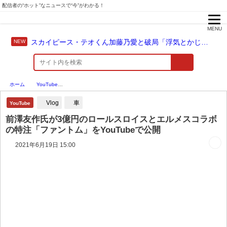
配信者の“ホット”なニュースで“今”がわかる！
MENU
スカイピース・テオくん加藤乃愛と破局「浮気とかじゃない」配信中に激白
ホーム
YouTube
前澤友作氏が3億円のロールスロイスとエルメスコラボの特注「ファント
Vlog
車
YouTube
前澤友作氏が3億円のロールスロイスとエルメスコラボ
の特注「ファントム」をYouTubeで公開
2021年6月19日 15:00