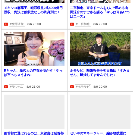
メキシコ麻薬王、犯罪収益2兆4000億円
二宮和也、東京ドームを1人で埋める山
没収 判決は仮釈放なしの終身刑に！
田涼介のすごさを語る「やっぱりあいつ
はエース」
犯罪収益
8/6 23:00
二宮和也
8/6 22:00
Rちゃん、新恋人の存在を明かす「やっ
ホモサピ、離婚報告を翌日撤回「すみま
ぱ言っちゃうよね」
せん、離婚してませんでした」
Rちゃん
8/6 21:00
ホモサピ
8/6 20:00
副首都に選ばれるのは…京都府は副首都
せいやのマネージャー、編み物披露に