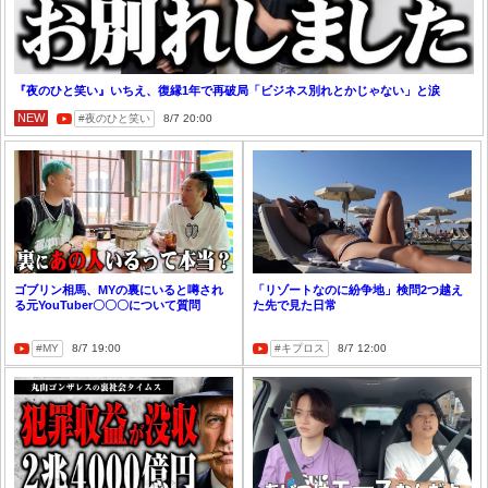
『夜のひと笑い』いちえ、復縁1年で再破局「ビジネス別れとかじゃない」と涙
NEW
夜のひと笑い
8/7 20:00
ゴブリン相馬、MYの裏にいると噂され
「リゾートなのに紛争地」検問2つ越え
る元YouTuber〇〇〇について質問
た先で見た日常
MY
8/7 19:00
キプロス
8/7 12:00