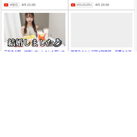
移住
8/5 21:00
SUSURU
8/5 20:00
三年食太郎、結婚していたことを明かす
映画化された伝説の詐欺師、経歴の大半
が本人の噓「実際は刑務所にいた」
三年食太郎
8/5 19:00
たっくーTVれいでぃ
8/5 12:00
お
マックシェイクMサイズを飲んだ時に体
形成外科医、TV特番で台本無視で収録打
内でヤバいことが起きている…？
ち切り「言い訳できません」と謝罪
マック
8/4 22:00
北條元治
8/4 21:00