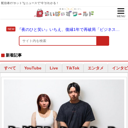
配信者の“ホット”なニュースで“今”がわかる！
MENU
『夜のひと笑い』いちえ、復縁1年で再破局「ビジネス別れとかじゃない」と涙
新着記事
すべて
YouTube
Live
TikTok
エンタメ
インタビ