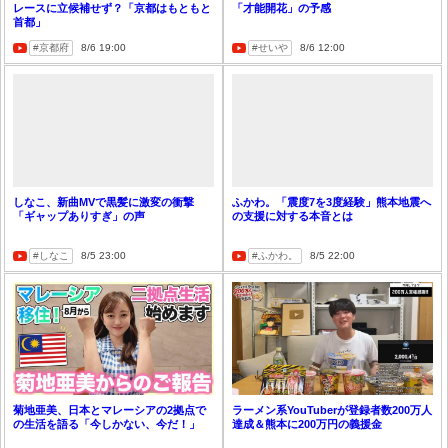
レースに立候補せず？「京都はもともと
「才能開花」の予感
首都」
京都府
8/6 19:00
せいや
8/6 12:00
しなこ、新曲MVで黒髪に激変の衝撃
ふかわ。「震度7を3度経験」熊本地震へ
「ギャップありすぎ」の声
の支援に対する本音とは
しなこ
8/5 23:00
ふかわ。
8/5 22:00
菊地亜美、日本とマレーシアの2拠点で
ラーメン系YouTuberが登録者数200万人
の生活を語る「今しかない、今だ！」
達成＆熊本に200万円の義援金